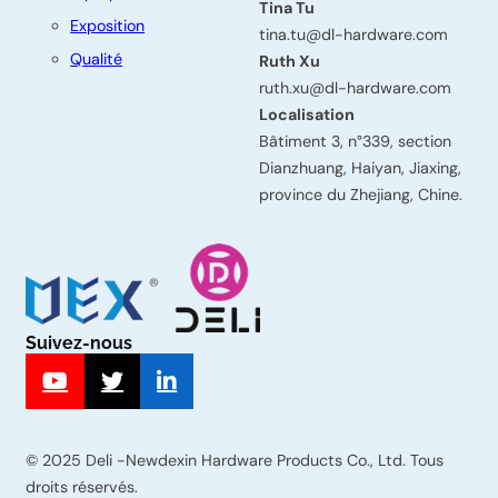
Tina Tu
t
Exposition
tina.tu@dl-hardware.com
e
Qualité
Ruth Xu
z
ruth.xu@dl-hardware.com
Localisation
-
Bâtiment 3, n°339, section
n
Dianzhuang, Haiyan, Jiaxing,
province du Zhejiang, Chine.
o
u
s
Prénom
Suivez-nous
Nom
© 2025 Deli -Newdexin Hardware Products Co., Ltd. Tous
droits réservés.