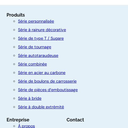
Produits
Série personnalisée
Série à rainure décorative
Série de type T / Suqare
Série de tournage
Série autotaraudeuse
Série combinée
Série en acier au carbone
C
Série de boulons de carrosserie
o
Série de pièces d’emboutissage
n
Série à bride
t
Série à double extrémité
a
Entreprise
Contact
c
À propos