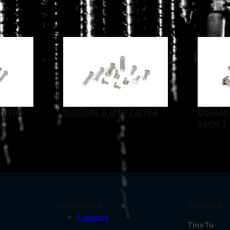
carrée
Boulons à tête carrée
Boulon 
série T
Entreprise
Contact
À propos
Tina Tu