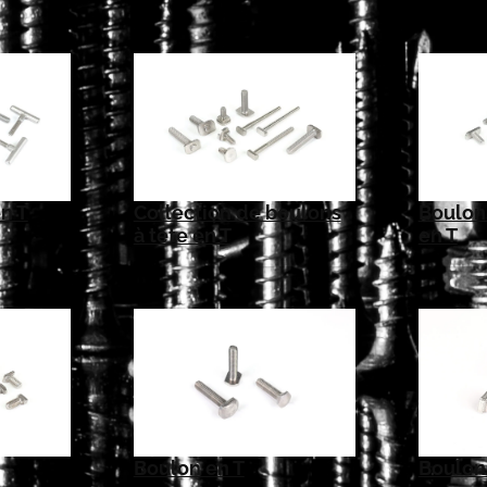
n T
Collection de boulons
Boulon
à tête en T
en T
Boulon
Boulon en T