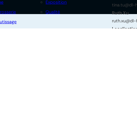
ne
Exposition
tina.tu@dl
rosserie
Qualité
Ruth Xu
ruth.xu@dl
utissage
Localisatio
Bâtiment 3,
é
Dianzhuang, 
province du 
ts réservés.