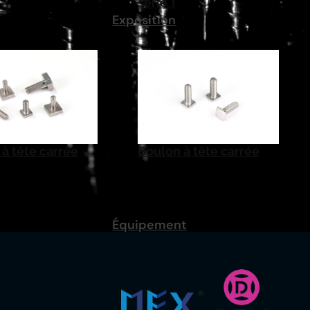
série T
Exposition
à tête carrée
Boulon à tête carrée
Équipement