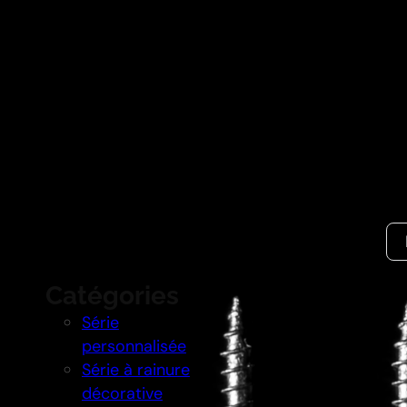
Trouvez rapi
Rec
Série d
Catégories
Série
Les fixations de
personnalisée
montées en rainure
Série à rainure
positionnement et 
décorative
de construction mo