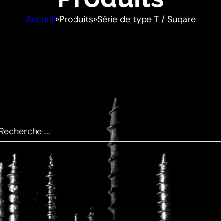
Accueil
»
Produits
»
Série de type T / Suqare
dement le produit dont vou
herche ...
e type T / Suqare
 type T et carré de cette série sont couramment utilis
, offrant une excellente résistance au desserrage et à 
un assemblage faciles, notamment dans les applicatio
dulaire.