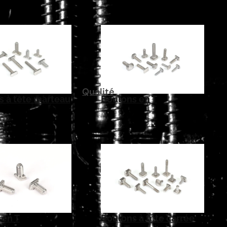
Qualité
s à tête marteau
Boulons en T
 en T
Boulons à tête carrée