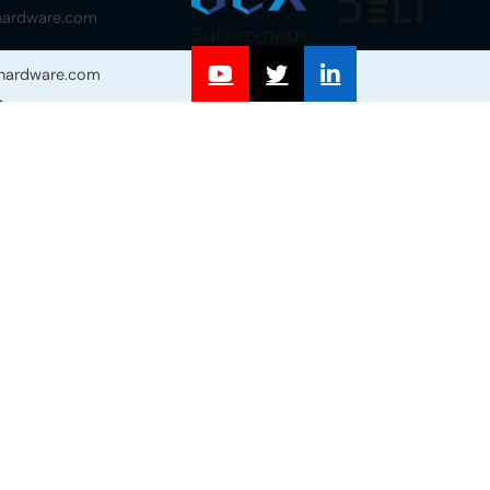
-hardware.com
Suivez-nous
-hardware.com
n
 n°339, section
Haiyan, Jiaxing,
Blog
Zhejiang, Chine.