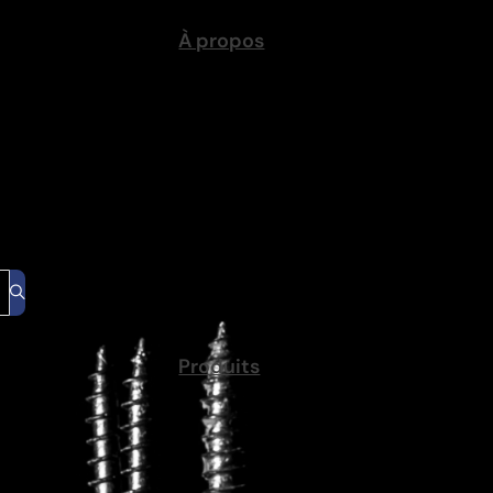
À propos
s avez besoin
Produits
ées dans les systèmes de profilés ou les structures
la rotation. La conception de leur tête permet un
ns de cadres en aluminium, de rails de machines et