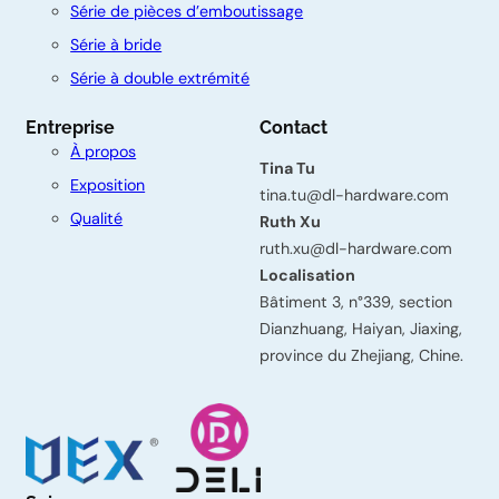
Série de pièces d’emboutissage
n
Série à bride
t
Série à double extrémité
a
Entreprise
Contact
c
À propos
Tina Tu
t
Exposition
tina.tu@dl-hardware.com
e
Qualité
Ruth Xu
z
ruth.xu@dl-hardware.com
Localisation
-
Bâtiment 3, n°339, section
n
Dianzhuang, Haiyan, Jiaxing,
o
province du Zhejiang, Chine.
u
s
Prénom