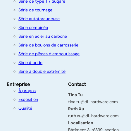
Série de type T / Suqare
Série de tournage
Série autotaraudeuse
Série combinée
Série en acier au carbone
C
Série de boulons de carrosserie
o
Série de pièces d’emboutissage
n
Série à bride
t
Série à double extrémité
a
Entreprise
Contact
c
À propos
Tina Tu
t
Exposition
tina.tu@dl-hardware.com
e
Qualité
Ruth Xu
z
ruth.xu@dl-hardware.com
Localisation
-
Bâtiment 3, n°339, section