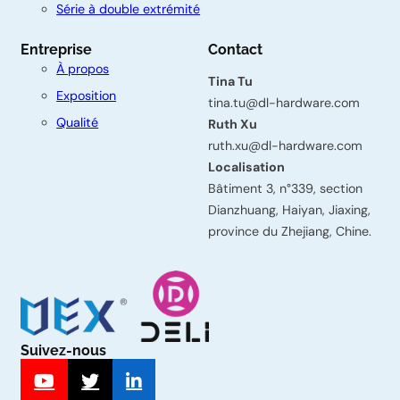
t
Série à double extrémité
a
Entreprise
Contact
c
À propos
Tina Tu
t
Exposition
tina.tu@dl-hardware.com
e
Qualité
Ruth Xu
z
ruth.xu@dl-hardware.com
Localisation
-
Bâtiment 3, n°339, section
n
Dianzhuang, Haiyan, Jiaxing,
province du Zhejiang, Chine.
o
u
s
Prénom
Suivez-nous