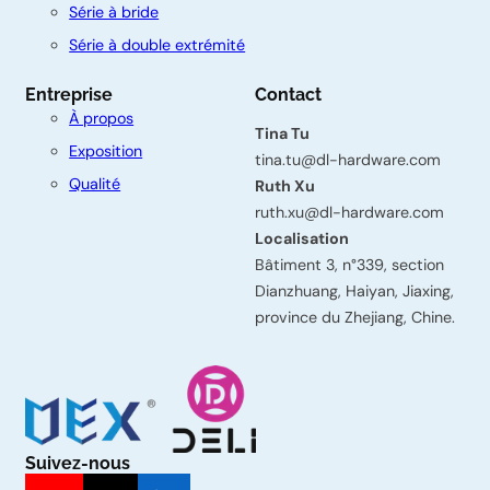
n
Série à bride
t
Série à double extrémité
a
Entreprise
Contact
c
À propos
Tina Tu
t
Exposition
tina.tu@dl-hardware.com
e
Qualité
Ruth Xu
z
ruth.xu@dl-hardware.com
Localisation
-
Bâtiment 3, n°339, section
n
Dianzhuang, Haiyan, Jiaxing,
province du Zhejiang, Chine.
o
u
s
Prénom
Suivez-nous