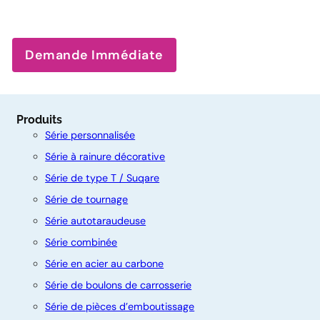
Demande Immédiate
Produits
Série personnalisée
Série à rainure décorative
Série de type T / Suqare
Série de tournage
Série autotaraudeuse
Série combinée
Série en acier au carbone
C
Série de boulons de carrosserie
o
Série de pièces d’emboutissage