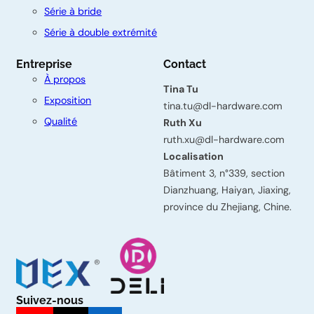
n
Série à bride
t
Série à double extrémité
a
Entreprise
Contact
c
À propos
Tina Tu
t
Exposition
tina.tu@dl-hardware.com
e
Qualité
Ruth Xu
z
ruth.xu@dl-hardware.com
Localisation
-
Bâtiment 3, n°339, section
n
Dianzhuang, Haiyan, Jiaxing,
province du Zhejiang, Chine.
o
u
s
Prénom
Suivez-nous