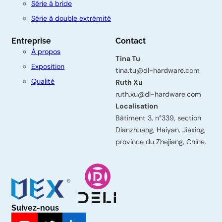
Série à bride
t
Série à double extrémité
a
Entreprise
Contact
c
À propos
Tina Tu
t
Exposition
tina.tu@dl-hardware.com
e
Qualité
Ruth Xu
z
ruth.xu@dl-hardware.com
Localisation
-
Bâtiment 3, n°339, section
n
Dianzhuang, Haiyan, Jiaxing,
province du Zhejiang, Chine.
o
u
s
Prénom
Suivez-nous